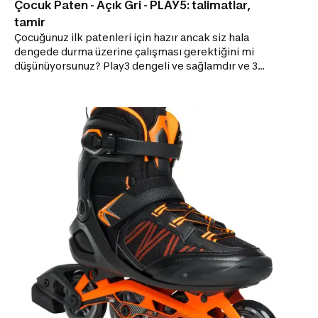
Çocuk Paten - Açık Gri - PLAY5: talimatlar,
tamir
Çocuğunuz ilk patenleri için hazır ancak siz hala
dengede durma üzerine çalışması gerektiğini mi
düşünüyorsunuz? Play3 dengeli ve sağlamdır ve 3
ayak numarasına ayarlanabilir: Çocuğunuzun ayakları
büyüdükçe patenleri de ona eşlik eder! KULLANIM
RAHATLIĞI Daha fazla rahatlık için iç ayakkabı
köpükten üretilmiştir ve makinede yıkanabilir.
KAYMA KALİTESİ İlk çıkışlarda hızı azaltmak için
rulmanları ayarlanmıştır. AYAK DESTEĞİ Dış yüzeyi ve
hassas tokaları sayesinde destek ve koruma.
AYARLANABİLİR YAPI Çocukların büyüyen ayaklarına
uygun olarak 3 ayak numarasına ayarlanabilir.