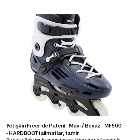
kayma kalitesi sunan iç botuyla kaymanın keyfini
keşfetmek için hazırsınız. RAHATLIK Ayaklar tam
oturur: 3B file yarı yumuşak iç ayakkabı, rahatlık
sunan köpük destekler. KAYMA KALİTESİ 76 mm
çapında 80A tekerlekleri ve ABEC 5 rulmanları ile
mükemmel kayma sağlar. AYAK DESTEĞİ Sert ve
yüksek gövde, bağcık, mikrometrik toka ve ayağın
üstünde kayış. FARKLI KULLANIM ÇEŞİTLERİ 80 mm
çapında tekerleklerle uyumlu plastik frame.Sol ayağa
uygun fren
Yetişkin Freeride Pateni - Mavi / Beyaz - MF500
- HARDBOOTtalimatlar, tamir
Bu çok yönlü muhteşem paten, freeride ve freestyle