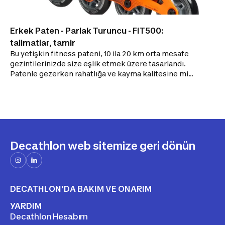
Erkek Paten - Parlak Turuncu - FIT500:
talimatlar, tamir
Bu yetişkin fitness pateni, 10 ila 20 km orta mesafe
gezintilerinizde size eşlik etmek üzere tasarlandı.
Patenle gezerken rahatlığa ve kayma kalitesine mi
ihtiyacınız var? FIT500 10 ila 20 km'lik paten
gezintileriniz için idealdir. RAHATLIK 3B fileli yarı
yumuşak iç ayakkabı, rahatlık ve darbe emicilik sunan
köpük destekler. KAYMA KALİTESİ 80 mm çapında,
80A sertlikte tekerlekler, rahat kayış sunan ABEC 7
rulmanlar. AYAK DESTEĞİ Sert ve yüksek gövde,
Decathlon web sitemize geri dönün
bağcık, mikrometrik toka ve ayağın üstünde kayış.
FARKLI KULLANIM ÇEŞİTLERİ 84 mm çapında
tekerleklerle uyumlu alüminyum frame. Sol ayağa
uygun fren
DECATHLON'DA BAKIM VE ONARIM
YARDIM
Decathlon Hesabım