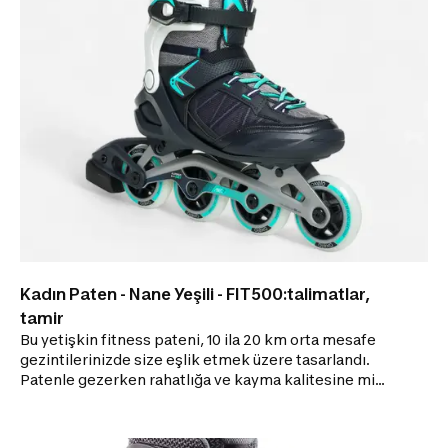
hassas tokaları sayesinde destek ve koruma.
AYARLANABİLİR YAPI Çocukların büyüyen ayaklarına
uygun olarak 3 ayak numarasına ayarlanabilir.
Kadın Paten - Nane Yeşili - FIT500:talimatlar,
tamir
Bu yetişkin fitness pateni, 10 ila 20 km orta mesafe
gezintilerinizde size eşlik etmek üzere tasarlandı.
Patenle gezerken rahatlığa ve kayma kalitesine mi
ihtiyacınız var?FIT500 10 ila 20 km'lik paten
gezintileriniz için idealdir. RAHATLIK 3B fileli yarı
yumuşak iç ayakkabı, rahatlık ve darbe emicilik sunan