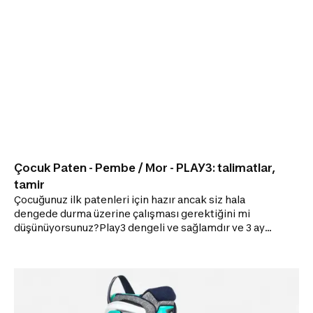
Çocuk Paten - Pembe / Mor - PLAY3: talimatlar,
tamir
Çocuğunuz ilk patenleri için hazır ancak siz hala
dengede durma üzerine çalışması gerektiğini mi
düşünüyorsunuz?Play3 dengeli ve sağlamdır ve 3 ayak
numarasına ayarlanabilir: Çocuğunuzun ayakları
büyüdükçe patenleri de ona eşlik eder! KULLANIM
RAHATLIĞI Daha fazla rahatlık için iç bot köpükten
üretilmiştir ve makinede yıkanabilir. KAYMA KALİTESİ
İlk çıkışlarda hızı azaltmak için rulmanları
ayarlanmıştır. AYAK DESTEĞİ Plastik dış yüzeyi ve