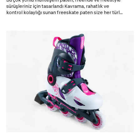
sürüşleriniz için tasarlandı Kavrama, rahatlık ve
kontrol kolaylığı sunan freeskate paten size her türlü
alanda rahat bir kayma deneyimi sağlar. Fren monte
edilmemiş halde birlikte verilir. RAHATLIK Kalın
köpüklü iç ayakkabı ve naylon + likra bileşenli iç
kısım. KAYMA KALİTESİ 82A sertlik derecesinde 80
mm veya 76 mm çapında freeride tekerlekler, ABEC7
rulmanlar. Sıkıştırılmış alüminyum frame. AYAK
DESTEĞİ Sert yapı ve üçlü bağlama sistemi (2
mikrometrik toka, bağcık). KONTROL KOLAYLIĞI 80
mm tekere 243 mm, 76 mm tekere 231 mm
sıkıştırılmış alüminyum frame. YIPRANMAYA KARŞI
DAYANIKLILIK Güçlendirmeler: ayağın yan kısmında
çıkabilen destekler.