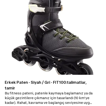
köpük destekler. KAYMA KALİTESİ 80 mm çapında,
80A sertlikte tekerlekler, rahat kayış sunan ABEC 7
rulmanlar. AYAK DESTEĞİ Sert ve yüksek gövde,
bağcık, mikrometrik toka ve ayağın üstünde kayış.
FARKLI KULLANIM ÇEŞİTLERİ 84 mm çapında
tekerleklerle uyumlu alüminyum frame. Sol ayağa
uygun fren
Erkek Paten - Siyah / Gri - FIT100:talimatlar,
tamir
Bu fitness pateni, patenle kaymaya başlamanız ya da
küçük gezintilere çıkmanız için tasarlandı (10 km'ye
kadar). Rahat, kavrama ve başlangıç seviyesine uygun