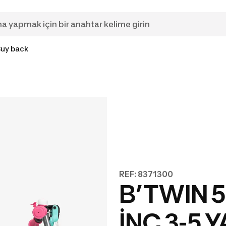
Buy back
REF: 8371300
B’TWIN 
İNÇ 3-5 