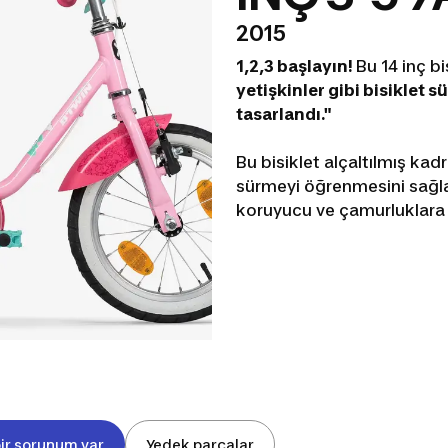
2015
1,2,3 başlayın!
Bu 14 inç bi
yetişkinler gibi bisiklet
tasarlandı."
Bu bisiklet alçaltılmış kad
sürmeyi öğrenmesini sağla
koruyucu ve çamurluklara 
ir sorunum var
Yedek parçalar