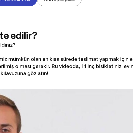
te edilir?
aldınız?
imiz mümkün olan en kısa sürede teslimat yapmak için el
miş olması gerekir. Bu videoda, 14 inç bisikletinizi evi
 kılavuzuna göz atın!