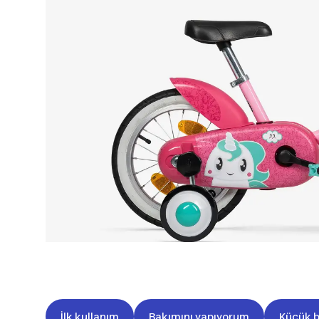
İlk kullanım
Bakımını yapıyorum
Küçük b