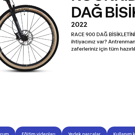
DAĞ BİSİ
2022
RACE 900 DAĞ BİSİKLETİNİZ
ihtiyacınız var? Antrenman
zaferleriniz için tüm hazırlı
orum
Eğitim videoları
Yedek parçalar
Kullanım k