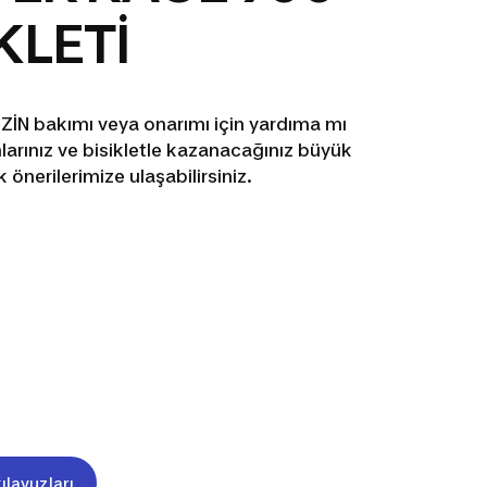
KLETİ
İN bakımı veya onarımı için yardıma mı
larınız ve bisikletle kazanacağınız büyük
k önerilerimize ulaşabilirsiniz.
ılavuzları