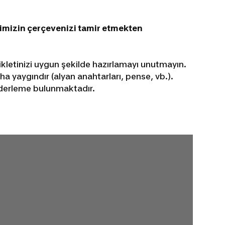
erimizin çerçevenizi tamir etmekten
isikletinizi uygun şekilde hazırlamayı unutmayın.
aha yaygındır (alyan anahtarları, pense, vb.).
 derleme bulunmaktadır.