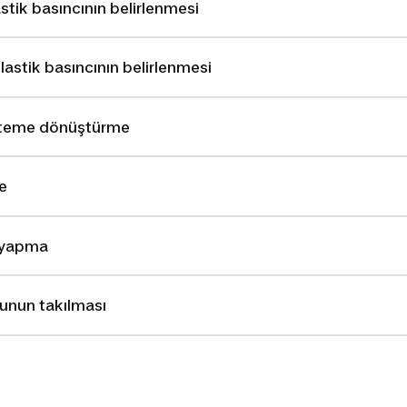
lastik basıncının belirlenmesi
 lastik basıncının belirlenmesi
isteme dönüştürme
e
 yapma
unun takılması