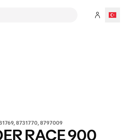
731769, 8731770, 8797009
ER RACE 900