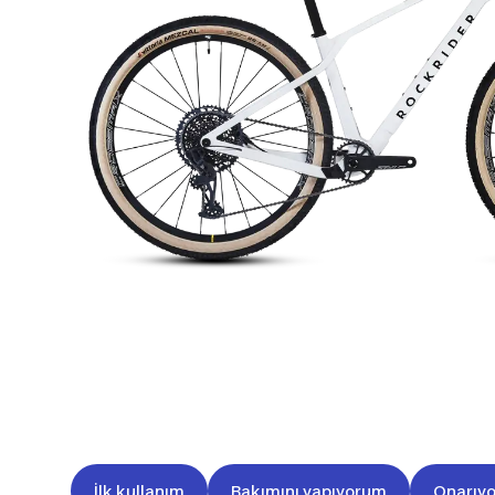
İlk kullanım
Bakımını yapıyorum
Onarıy