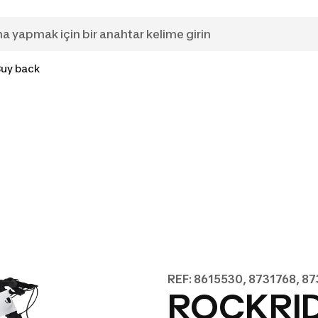
Buy back
REF: 8615530, 8731768, 8
ROCKRID