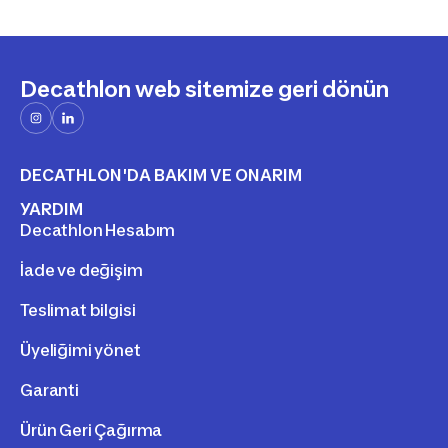
ulaşabilirsiniz. Wipe 520 BMX, bir rotor (gidonu
sınırsız şekilde döndürmek için) ve 4 mil ile
donatılmıştır.
Decathlon web sitemize geri dönün
DECATHLON'DA BAKIM VE ONARIM
YARDIM
Decathlon Hesabım
İade ve değişim
Teslimat bilgisi
Üyeliğimi yönet
Garanti
Ürün Geri Çağırma